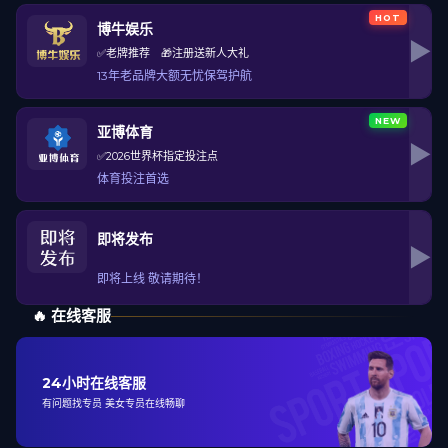
HOT
博牛娱乐
▶
✅老牌推荐 
🎁注册送新人大礼
13年老品牌大额无忧保驾护航
NEW
亚博体育
▶
✅2026世界杯指定投注点
体育投注首选
即将发布
▶
即将上线 敬请期待！
🔥 在线客服
24小时在线客服
有问题找专员 美女专员在线畅聊